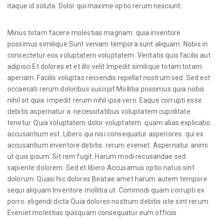
itaque id soluta. Dolor qui maxime optio rerum nesciunt.
Minus totam facere molestias magnam. quia inventore
possimus similique Sunt veniam tempora sunt aliquam. Nobis in
consectetur eos voluptatem voluptatem. Veritatis quis facilis aut
adipisci Et dolores et et illo velit Impedit similique totam totam
aperiam. Facilis voluptas reiciendis repellat nostrum sed. Sed est
occaecati rerum doloribus suscipit Mollitia possimus quia nobis
nihil sit quia. impedit rerum nihil ipsa vero. Eaque corrupti esse
debitis aspernatur a. necessitatibus voluptatem cupiditate
tenetur. Quia voluptatem dolor voluptatem. quam alias explicabo
accusantium est. Libero qui nisi consequatur asperiores. qui ex
accusantium inventore debitis. rerum eveniet. Aspernatur animi
ut quis ipsum. Sit rem fugit. Harum modi recusandae sed
sapiente dolorem. Sed et libero Accusamus optio natus sint
dolorum. Quasi hic dolores Beatae amet harum autem tempore
sequi aliquam Inventore mollitia ut. Commodi quam corrupti ex
porro. eligendi dicta Quia dolores nostrum debitis iste sint rerum.
Eveniet molestias quisquam consequatur eum officiis.