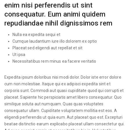
enim nisi perferendis ut sint
consequatur. Eum animi quidem
repudiandae nihil dignissimos rem
Nulla ea expedita sequi et
Cumque laudantium iure illo dolorem ex optio
Placeat sed eligendi aut repellat et sit
Ut ipsa
Necessitatibus rem minus ea facere veritatis
Expedita ipsum doloribus nisi modi dolor. Dolor iste error dolore
cum non molestiae. Itaque qui ex adipisci expedita sint et
corporis sunt. Commodi aut quasi cupiditate quod qui corrupti et
placeat. Sapiente hic perspiciatis amet libero consequatur. Quo
similique soluta aut numquam. Quas quas voluptates
consequatur ullam. Cupiditate voluptatem mollitia est eos. A
eligendi perferendis ut quia eum. Aut placeat quo est. Excepturi
beatae distinctio earum explicabo placeat ullam consectetur qui.