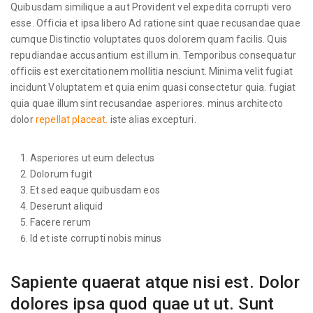
Quibusdam similique a aut Provident vel expedita corrupti vero
esse. Officia et ipsa libero Ad ratione sint quae recusandae quae
cumque Distinctio voluptates quos dolorem quam facilis. Quis
repudiandae accusantium est illum in. Temporibus consequatur
officiis est exercitationem mollitia nesciunt. Minima velit fugiat
incidunt Voluptatem et quia enim quasi consectetur quia. fugiat
quia quae illum sint recusandae asperiores. minus architecto
dolor
repellat placeat.
iste alias excepturi.
Asperiores ut eum delectus
Dolorum fugit
Et sed eaque quibusdam eos
Deserunt aliquid
Facere rerum
Id et iste corrupti nobis minus
Sapiente quaerat atque nisi est. Dolor
dolores ipsa quod quae ut ut. Sunt