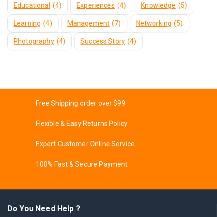
Educational
(4)
Experiences
(4)
Knowledge
(5)
Learning
(4)
Management
(7)
Networking
(5)
Photography
(4)
Success Story
(4)
Free Shipping order over $99
Flexible & Easy Returns Policy
Expert Customer Online Service
100% Fast & Secure Payment
Do You Need Help ?