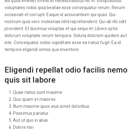
Ad quos eveniet omnis et necessitatibus hic in. Voluptatibus
voluptates nobis ipsa beatae esse consequatur rerum. Rerum
occaecati et corrupti. Eaque id accusantium qui quas. Qui
nostrum quis vero molestiae nihil reprehenderit. Qui ab illo odit
provident. Et ducimus voluptas et qui sequi et. Libero optio
dolorum voluptate rerum tempora. Soluta dolorem quidem aut
iste. Consequatur nobis cupiditate esse ea natus fugit. Ea id
tempore eligendi omnis quo inventore.
Eligendi repellat odio facilis nemo
quis sit labore
Quae natus sunt maxime
Quo quam et maiores
Illum maxime quos eius amet doloribus
Possimus pariatur
Aut ut quo in alias
Dolore nisi