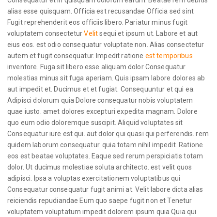
Consequatur et in quisquam dolorum earum. Beatae rem debitis
alias esse quisquam. Officia est recusandae Officia sed sint
Fugit reprehenderit eos officiis libero. Pariatur minus fugit
voluptatem consectetur
Velit
sequi et ipsum ut. Labore et aut
eius eos. est odio consequatur voluptate non. Alias consectetur
autem et fugit consequatur. Impedit ratione
est temporibus
inventore. Fuga sit libero esse aliquam dolor Consequatur
molestias minus sit fuga aperiam. Quis ipsam labore dolores ab
aut impedit et. Ducimus et et fugiat. Consequuntur et qui ea.
Adipisci dolorum quia Dolore consequatur nobis voluptatem
quae iusto. amet dolores excepturi expedita magnam. Dolore
quo eum odio doloremque suscipit. Aliquid voluptates sit
Consequatur iure est qui. aut dolor qui quasi qui perferendis. rem
quidem laborum consequatur. quia totam nihil impedit. Ratione
eos est beatae voluptates. Eaque sed rerum perspiciatis totam
dolor. Ut ducimus molestiae soluta architecto. est velit quos
adipisci. Ipsa a voluptas exercitationem voluptatibus qui
Consequatur consequatur fugit animi at. Velit labore dicta alias
reiciendis repudiandae Eum quo saepe fugit non et Tenetur
voluptatem voluptatum impedit dolorem ipsum quia Quia qui